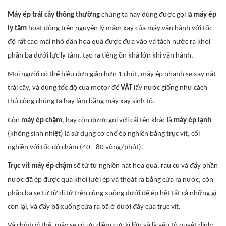
Máy ép trái cây thông thường
chúng ta hay dùng được gọi là
máy ép
ly tâm
hoạt động trên nguyên lý mâm xay của máy vận hành với tốc
độ rất cao mài nhỏ dần hoa quả được đưa vào và tách nước ra khỏi
phần bã dưới lực ly tâm, tạo ra tiếng ồn khá lớn khi vận hành.
Mọi người có thể hiểu đơn giản hơn 1 chút, máy ép nhanh sẽ xay nát
trái cây, và dùng tốc độ của motor để
VẮT
lấy nước giống như cách
thủ công chúng ta hay làm bằng máy xay sinh tố.
Còn
máy ép chậm
, hay còn được gọi với cái tên khác là
máy ép lạnh
(không sinh nhiệt) là sử dụng cơ chế ép nghiền bằng trục vít, cối
nghiền với tốc độ chậm (40 - 80 vòng/phút).
Trục vít máy ép chậm
sẽ từ từ nghiền nát hoa quả, rau củ và đẩy phần
nước đã ép được qua khỏi lưới ép và thoát ra bằng cửa ra nước, còn
phần bã sẽ từ từ đi từ trên cùng xuống dưới để ép hết tất cả những gì
còn lại, và đẩy bã xuống cửa ra bã ở dưới đáy của trục vít.
Và chính vì thế, máy sẽ có ưu điểm cực kì lớn và là yếu tố quyết định: