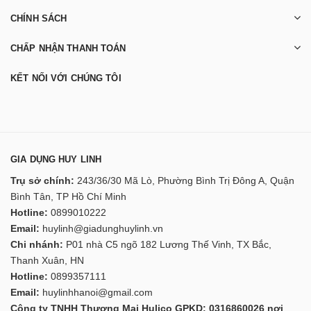
CHÍNH SÁCH
CHẤP NHẬN THANH TOÁN
KẾT NỐI VỚI CHÚNG TÔI
GIA DỤNG HUY LINH
Trụ sở chính:
243/36/30 Mã Lò, Phường Bình Trị Đông A, Quận
Bình Tân, TP Hồ Chí Minh
Hotline:
0899010222
Email:
huylinh@giadunghuylinh.vn
Chi nhánh:
P01 nhà C5 ngõ 182 Lương Thế Vinh, TX Bắc,
Thanh Xuân, HN
Hotline:
0899357111
Email:
huylinhhanoi@gmail.com
Công ty TNHH Thương Mại Hulico GPKD: 0316860026 nơi