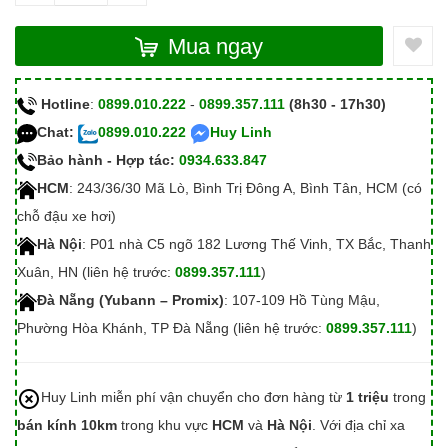
Mua ngay
Hotline
:
0899.010.222
-
0899.357.111
(8h30 - 17h30)
Chat:
0899.010.222
Huy Linh
Bảo hành - Hợp tác:
0934.633.847
HCM
: 243/36/30 Mã Lò, Bình Trị Đông A, Bình Tân, HCM (có
chỗ đậu xe hơi)
Hà Nội
: P01 nhà C5 ngõ 182 Lương Thế Vinh, TX Bắc, Thanh
Xuân, HN (liên hệ trước:
0899.357.111
)
Đà Nẵng (Yubann – Promix)
: 107-109 Hồ Tùng Mậu,
Phường Hòa Khánh, TP Đà Nẵng (liên hệ trước:
0899.357.111
)
Huy Linh miễn phí vận chuyển cho đơn hàng từ
1 triệu
trong
bán kính 10km
trong khu vực
HCM
và
Hà Nội
. Với địa chỉ xa