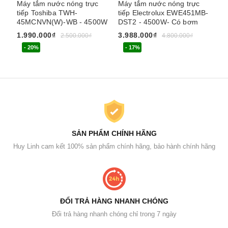
Máy tắm nước nóng trực
Máy tắm nước nóng trực
Má
tiếp Toshiba TWH-
tiếp Electrolux EWE451MB-
El
45MCNVN(W)-WB - 4500W
DST2 - 4500W- Có bơm
DW
bơ
1.990.000₫
3.988.000₫
2.500.000₫
4.800.000₫
2.
- 20%
- 17%
SẢN PHẨM CHÍNH HÃNG
Huy Linh cam kết 100% sản phẩm chính hãng, bảo hành chính hãng
ĐỔI TRẢ HÀNG NHANH CHÓNG
Đổi trả hàng nhanh chóng chỉ trong 7 ngày