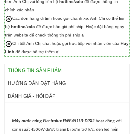
hơn Anh Chị vui lòng liên hệ
hotline/zalo
để được thông tin
chính xác nhận
Các đơn hàng đi tỉnh hoặc gửi chành xe, Anh Chị có thể liên
hệ
hotline/zalo
để được báo giá phí ship. Hoặc đặt hàng ngay
trên website để check thông tin phí ship ạ
Chi tiết Anh Chị chat hoặc gọi trực tiếp với nhân viên của
Huy
Linh
để được hỗ trợ thêm ạ!
THÔNG TIN SẢN PHẨM
HƯỚNG DẪN ĐẶT HÀNG
ĐÁNH GIÁ - HỎI ĐÁP
Máy nước nóng Electrolux EWE451LB-DPX2
hoạt động với
công suất 4500W được trang bị bơm trợ lực, đèn led hiển