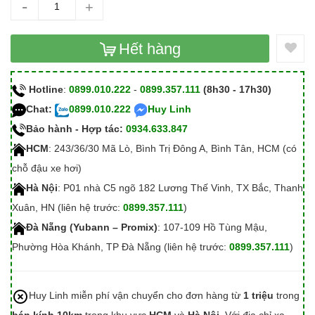
-
+
Hết hàng
Hotline
:
0899.010.222
-
0899.357.111
(8h30 - 17h30)
Chat:
0899.010.222
Huy Linh
Bảo hành - Hợp tác:
0934.633.847
HCM
: 243/36/30 Mã Lò, Bình Trị Đông A, Bình Tân, HCM (có
chỗ đậu xe hơi)
Hà Nội
: P01 nhà C5 ngõ 182 Lương Thế Vinh, TX Bắc, Thanh
Xuân, HN (liên hệ trước:
0899.357.111
)
Đà Nẵng (Yubann – Promix)
: 107-109 Hồ Tùng Mậu,
Phường Hòa Khánh, TP Đà Nẵng (liên hệ trước:
0899.357.111
)
Huy Linh miễn phí vận chuyển cho đơn hàng từ
1 triệu
trong