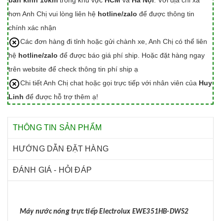
bán kính 10km
trong khu vực
HCM
và
Hà Nội
. Với địa chỉ xa
hơn Anh Chị vui lòng liên hệ
hotline/zalo
để được thông tin
chính xác nhận
Các đơn hàng đi tỉnh hoặc gửi chành xe, Anh Chị có thể liên
hệ
hotline/zalo
để được báo giá phí ship. Hoặc đặt hàng ngay
trên website để check thông tin phí ship ạ
Chi tiết Anh Chị chat hoặc gọi trực tiếp với nhân viên của
Huy
Linh
để được hỗ trợ thêm ạ!
THÔNG TIN SẢN PHẨM
HƯỚNG DẪN ĐẶT HÀNG
ĐÁNH GIÁ - HỎI ĐÁP
Máy nước nóng trực tiếp Electrolux EWE351HB-DWS2