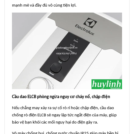
mạnh mẽ và đầy đủ vô cùng tiện lợi.
Cầu dao ELCB phòng ngừa nguy cơ cháy nổ, chập điện
Nếu chẳng may xảy ra sự cố rò rỉ hoặc chập điện, cầu dao
chống rò điện ELCB sẽ ngay lập tức ngắt điện của máy, giúp
bảo vệ bạn khỏi các mối nguy hại do điện gây ra.
Vỏ máy chống bụi, chống nước chuẩn IP25 giúp máy bền bỉ