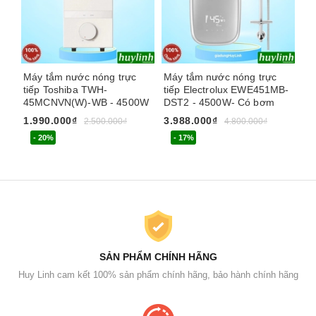
Máy tắm nước nóng trực
Máy tắm nước nóng trực
Má
tiếp Toshiba TWH-
tiếp Electrolux EWE451MB-
bơ
45MCNVN(W)-WB - 4500W
DST2 - 4500W- Có bơm
DP
1.990.000₫
3.988.000₫
3.
2.500.000₫
4.800.000₫
- 20%
- 17%
SẢN PHẨM CHÍNH HÃNG
Huy Linh cam kết 100% sản phẩm chính hãng, bảo hành chính hãng