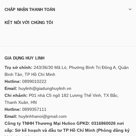
CHẤP NHẬN THANH TOÁN
KẾT NỐI VỚI CHÚNG TÔI
GIA DỤNG HUY LINH
Trụ sở chính:
243/36/30 Mã Lò, Phường Bình Trị Đông A, Quận
Bình Tân, TP Hồ Chí Minh
Hotline:
0899010222
Email:
huylinh@giadunghuylinh.vn
Chi nhánh:
P01 nhà C5 ngõ 182 Lương Thế Vinh, TX Bắc,
Thanh Xuân, HN
Hotline:
0899357111
Email:
huylinhhanoi@gmail.com
Công ty TNHH Thương Mại Hulico GPKD: 0316860026 nơi
cấp: Sở kế hoạch và đầu tư TP Hồ Chí Minh (Phòng đăng ký