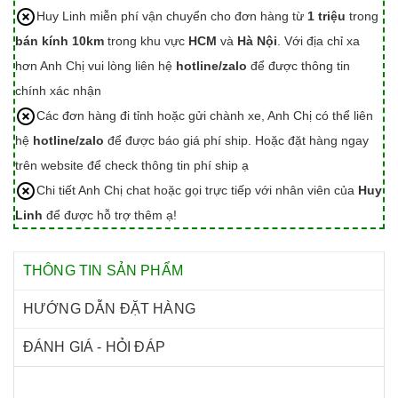
Huy Linh miễn phí vận chuyển cho đơn hàng từ
1 triệu
trong
bán kính 10km
trong khu vực
HCM
và
Hà Nội
. Với địa chỉ xa
hơn Anh Chị vui lòng liên hệ
hotline/zalo
để được thông tin
chính xác nhận
Các đơn hàng đi tỉnh hoặc gửi chành xe, Anh Chị có thể liên
hệ
hotline/zalo
để được báo giá phí ship. Hoặc đặt hàng ngay
trên website để check thông tin phí ship ạ
Chi tiết Anh Chị chat hoặc gọi trực tiếp với nhân viên của
Huy
Linh
để được hỗ trợ thêm ạ!
THÔNG TIN SẢN PHẨM
HƯỚNG DẪN ĐẶT HÀNG
ĐÁNH GIÁ - HỎI ĐÁP