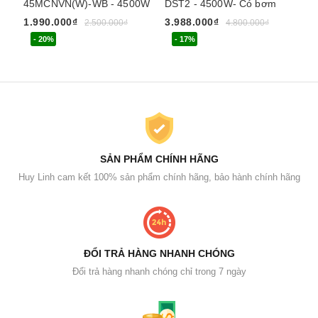
45MCNVN(W)-WB - 4500W
DST2 - 4500W- Có bơm
DP
1.990.000₫
3.988.000₫
3.
2.500.000₫
4.800.000₫
- 20%
- 17%
SẢN PHẨM CHÍNH HÃNG
Huy Linh cam kết 100% sản phẩm chính hãng, bảo hành chính hãng
ĐỔI TRẢ HÀNG NHANH CHÓNG
Đổi trả hàng nhanh chóng chỉ trong 7 ngày