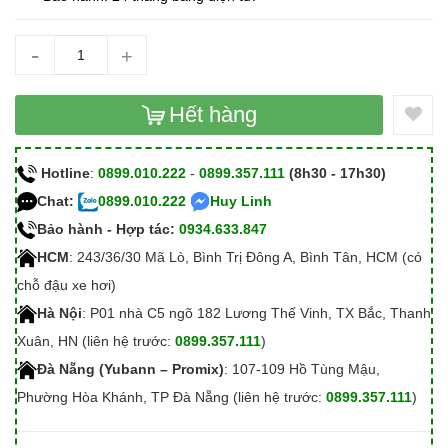
-
+
Hết hàng
Hotline
:
0899.010.222
-
0899.357.111
(8h30 - 17h30)
Chat:
0899.010.222
Huy Linh
Bảo hành - Hợp tác:
0934.633.847
HCM
: 243/36/30 Mã Lò, Bình Trị Đông A, Bình Tân, HCM (có
chỗ đậu xe hơi)
Hà Nội
: P01 nhà C5 ngõ 182 Lương Thế Vinh, TX Bắc, Thanh
Xuân, HN (liên hệ trước:
0899.357.111
)
Đà Nẵng (Yubann – Promix)
: 107-109 Hồ Tùng Mậu,
Phường Hòa Khánh, TP Đà Nẵng (liên hệ trước:
0899.357.111
)